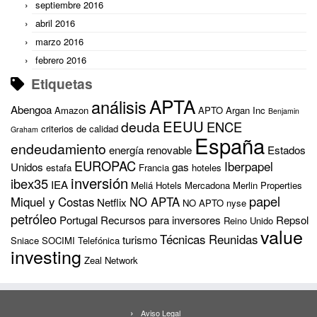
septiembre 2016
abril 2016
marzo 2016
febrero 2016
Etiquetas
APTA
análisis
Abengoa
Amazon
APTO
Argan Inc
Benjamin
EEUU
deuda
ENCE
criterios de calidad
Graham
España
endeudamiento
energía renovable
Estados
EUROPAC
Iberpapel
Unidos
gas
estafa
Francia
hoteles
inversión
ibex35
IEA
Meliá Hotels
Mercadona
Merlin Properties
papel
Miquel y Costas
NO APTA
Netflix
NO APTO
nyse
petróleo
Portugal
Recursos para inversores
Repsol
Reino Unido
value
Técnicas Reunidas
turismo
Sniace
SOCIMI
Telefónica
investing
Zeal Network
Aviso Legal