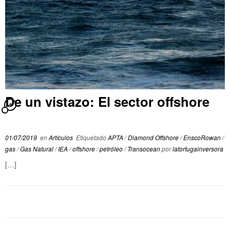
De un vistazo: El sector offshore
4
01/07/2019
en
Artículos
Etiquetado
APTA
/
Diamond Offshore
/
EnscoRowan
/
gas
/
Gas Natural
/
IEA
/
offshore
/
petróleo
/
Transocean
por
latortugainversora
[…]