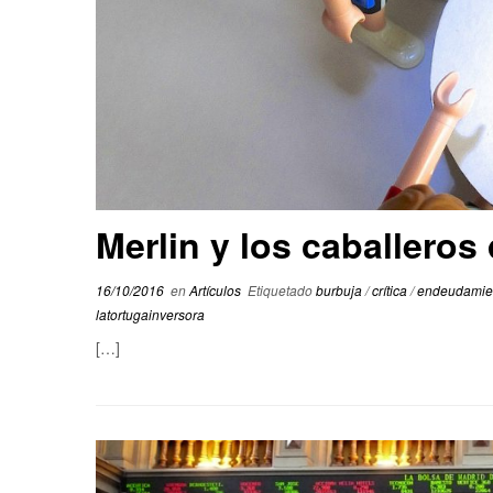
Merlin y los caballeros
16/10/2016
en
Artículos
Etiquetado
burbuja
/
crítica
/
endeudamie
latortugainversora
[…]