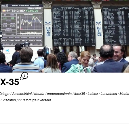
5
X-35
Ortega
/
ArcelorMittal
/
deuda
/
endeudamiento
/
ibex35
/
Inditex
/
Inmuebles
/
Medi
s
/
Viscofan
por
latortugainversora