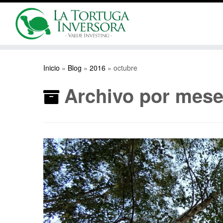
Saltar
al
Inicio
»
Blog
»
2016
»
octubre
contenido
Archivo por mes