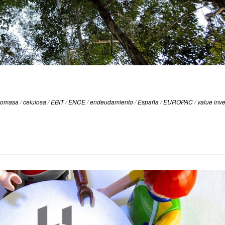
iomasa
/
celulosa
/
EBIT
/
ENCE
/
endeudamiento
/
España
/
EUROPAC
/
value inv