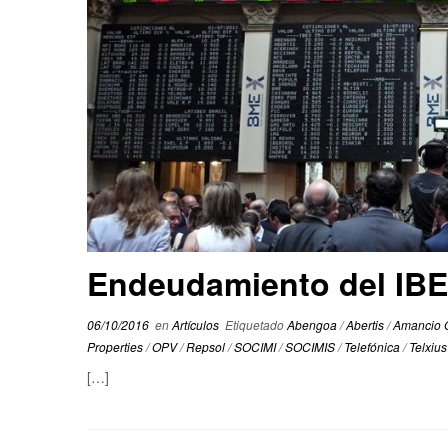
Endeudamiento del IBE
06/10/2016
en
Artículos
Etiquetado
Abengoa
/
Abertis
/
Amancio 
Properties
/
OPV
/
Repsol
/
SOCIMI
/
SOCIMIS
/
Telefónica
/
Telxiu
[…]