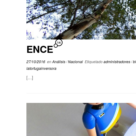
14
ENCE
27/10/2016
en
Análisis
/
Nacional
Etiquetado
administradores
/
b
latortugainversora
[…]