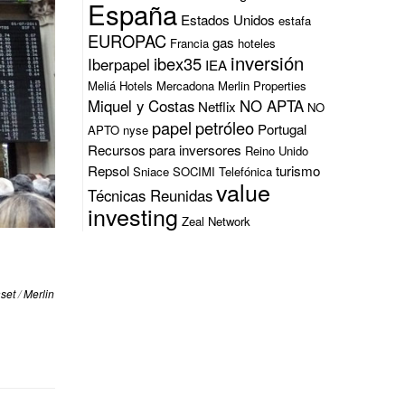
España
Estados Unidos
estafa
EUROPAC
gas
Francia
hoteles
inversión
ibex35
Iberpapel
IEA
Meliá Hotels
Mercadona
Merlin Properties
Miquel y Costas
NO APTA
Netflix
NO
papel
petróleo
Portugal
APTO
nyse
Recursos para inversores
Reino Unido
Repsol
turismo
Sniace
SOCIMI
Telefónica
value
Técnicas Reunidas
investing
Zeal Network
aset
/
Merlin