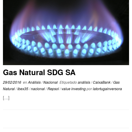
Gas Natural SDG SA
29/02/2016
en
Análisis
/
Nacional
Etiquetado
análisis
/
CaixaBank
/
Gas
Natural
/
ibex35
/
nacional
/
Repsol
/
value investing
por
latortugainversora
[…]