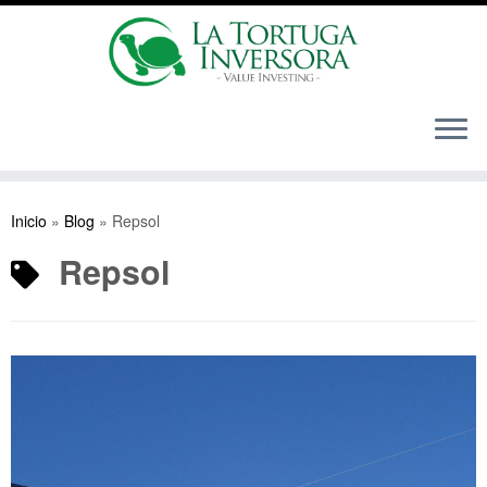
Saltar
al
Inicio
»
Blog
»
Repsol
contenido
Repsol