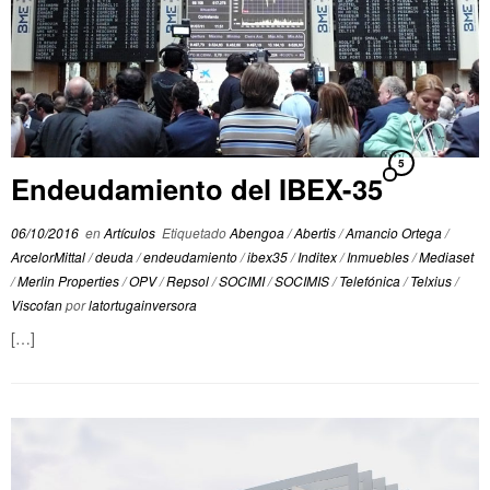
5
Endeudamiento del IBEX-35
06/10/2016
en
Artículos
Etiquetado
Abengoa
/
Abertis
/
Amancio Ortega
/
ArcelorMittal
/
deuda
/
endeudamiento
/
ibex35
/
Inditex
/
Inmuebles
/
Mediaset
/
Merlin Properties
/
OPV
/
Repsol
/
SOCIMI
/
SOCIMIS
/
Telefónica
/
Telxius
/
Viscofan
por
latortugainversora
[…]