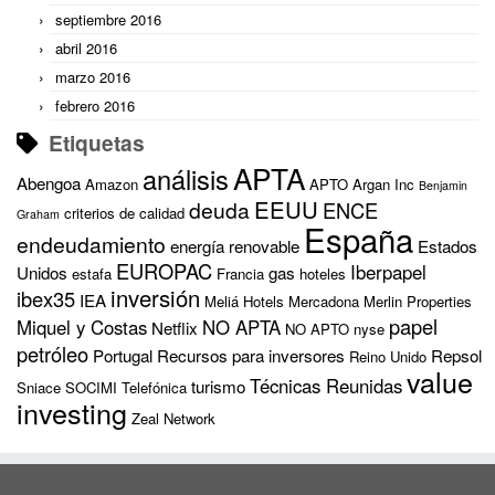
septiembre 2016
abril 2016
marzo 2016
febrero 2016
Etiquetas
APTA
análisis
Abengoa
Amazon
APTO
Argan Inc
Benjamin
EEUU
deuda
ENCE
criterios de calidad
Graham
España
endeudamiento
energía renovable
Estados
EUROPAC
Iberpapel
Unidos
gas
estafa
Francia
hoteles
inversión
ibex35
IEA
Meliá Hotels
Mercadona
Merlin Properties
papel
Miquel y Costas
NO APTA
Netflix
NO APTO
nyse
petróleo
Portugal
Recursos para inversores
Repsol
Reino Unido
value
Técnicas Reunidas
turismo
Sniace
SOCIMI
Telefónica
investing
Zeal Network