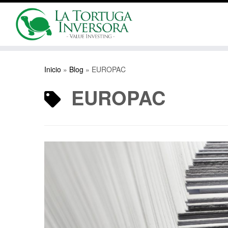
Saltar
al
Inicio
»
Blog
»
EUROPAC
contenido
EUROPAC