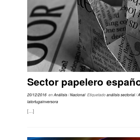
Sector papelero españo
20/12/2016
en
Análisis
/
Nacional
Etiquetado
análisis sectorial
/
latortugainversora
[…]