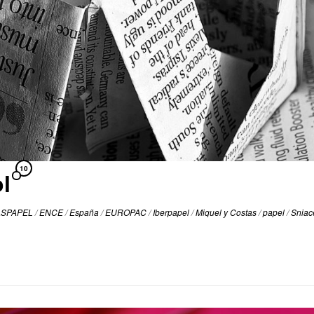
10
l
ASPAPEL
/
ENCE
/
España
/
EUROPAC
/
Iberpapel
/
Miquel y Costas
/
papel
/
Snia