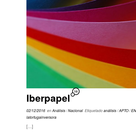
10
Iberpapel
02/12/2016
en
Análisis
/
Nacional
Etiquetado
análisis
/
APTO
/
E
latortugainversora
[…]