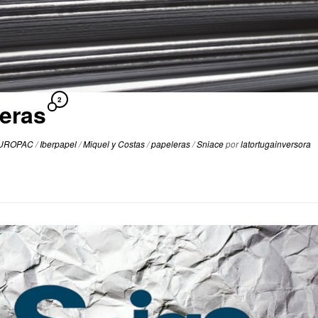
2
eras
UROPAC
/
Iberpapel
/
Miquel y Costas
/
papeleras
/
Sniace
por
latortugainversora