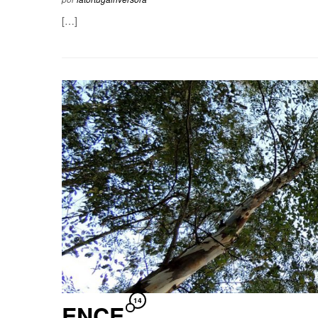
[…]
14
ENCE