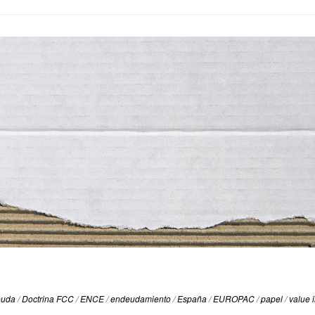
euda
/
Doctrina FCC
/
ENCE
/
endeudamiento
/
España
/
EUROPAC
/
papel
/
value 