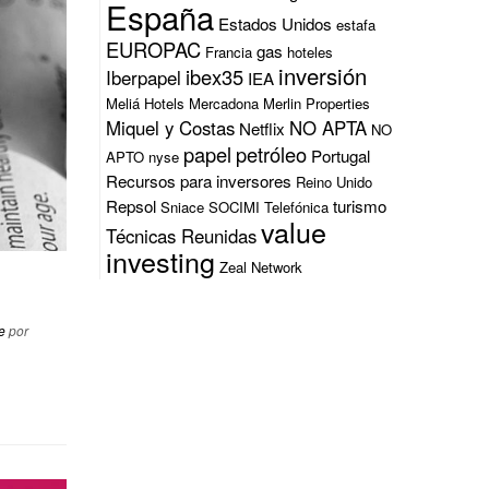
España
Estados Unidos
estafa
EUROPAC
gas
Francia
hoteles
inversión
ibex35
Iberpapel
IEA
Meliá Hotels
Mercadona
Merlin Properties
Miquel y Costas
NO APTA
Netflix
NO
papel
petróleo
Portugal
APTO
nyse
Recursos para inversores
Reino Unido
Repsol
turismo
Sniace
SOCIMI
Telefónica
value
Técnicas Reunidas
investing
Zeal Network
ce
por