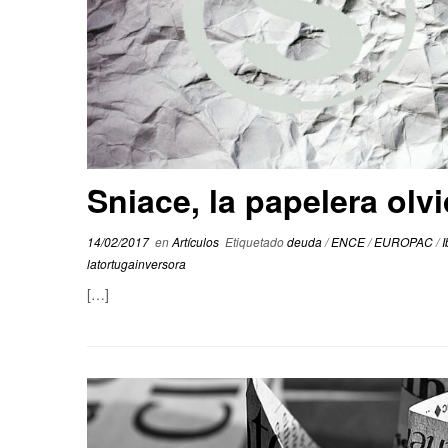
Sniace, la papelera olv
14/02/2017
en
Artículos
Etiquetado
deuda
/
ENCE
/
EUROPAC
/
latortugainversora
[…]