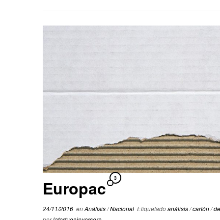
3
Europac
24/11/2016
en
Análisis
/
Nacional
Etiquetado
análisis
/
cartón
/
d
por
latortugainversora