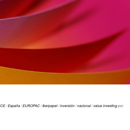
NCE
/
España
/
EUROPAC
/
Iberpapel
/
inversión
/
nacional
/
value investing
por