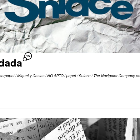
15
idada
Iberpapel
/
Miquel y Costas
/
NO APTO
/
papel
/
Sniace
/
The Navigator Company
po