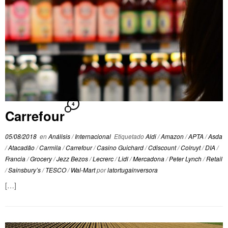
4
Carrefour
05/08/2018
en
Análisis
/
Internacional
Etiquetado
Aldi
/
Amazon
/
APTA
/
Asda
/
Atacadão
/
Carmila
/
Carrefour
/
Casino Guichard
/
Cdiscount
/
Colruyt
/
DIA
/
Francia
/
Grocery
/
Jezz Bezos
/
Lecrerc
/
Lidl
/
Mercadona
/
Peter Lynch
/
Retail
/
Sainsbury’s
/
TESCO
/
Wal-Mart
por
latortugainversora
[…]