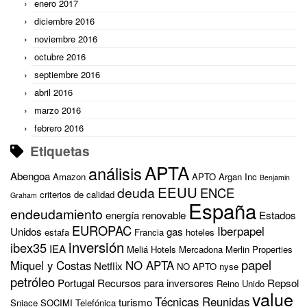
enero 2017
diciembre 2016
noviembre 2016
octubre 2016
septiembre 2016
abril 2016
marzo 2016
febrero 2016
Etiquetas
APTA
análisis
Abengoa
Amazon
APTO
Argan Inc
Benjamin
EEUU
deuda
ENCE
criterios de calidad
Graham
España
endeudamiento
energía renovable
Estados
EUROPAC
Iberpapel
Unidos
gas
estafa
Francia
hoteles
inversión
ibex35
IEA
Meliá Hotels
Mercadona
Merlin Properties
papel
Miquel y Costas
NO APTA
Netflix
NO APTO
nyse
petróleo
Portugal
Recursos para inversores
Repsol
Reino Unido
value
Técnicas Reunidas
turismo
Sniace
SOCIMI
Telefónica