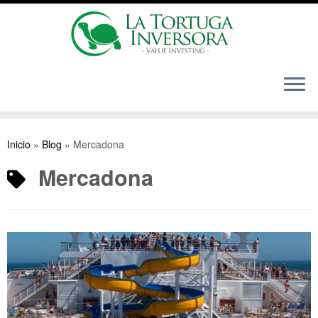
Saltar
al
Inicio
»
Blog
»
Mercadona
contenido
Mercadona