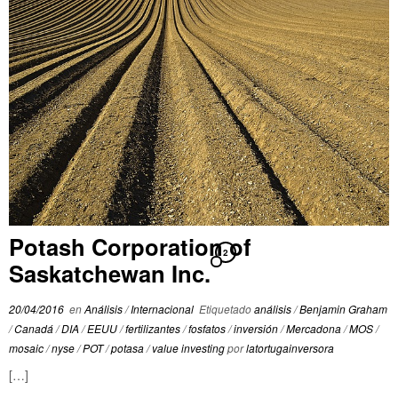
Potash Corporation of
2
Saskatchewan Inc.
20/04/2016
en
Análisis
/
Internacional
Etiquetado
análisis
/
Benjamin Graham
/
Canadá
/
DIA
/
EEUU
/
fertilizantes
/
fosfatos
/
inversión
/
Mercadona
/
MOS
/
mosaic
/
nyse
/
POT
/
potasa
/
value investing
por
latortugainversora
[…]