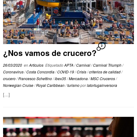
2
¿Nos vamos de crucero?
26/03/2020
en
Artículos
Etiquetado
APTA
/
Carnival
/
Carnival Triumph
/
Coronavirus
/
Costa Concordia
/
COVID-19
/
Crisis
/
criterios de calidad
/
crucero
/
Francesco Schettino
/
ibex35
/
Mercadona
/
MSC Cruceros
/
Norwegian Cruise
/
Royal Caribbean
/
turismo
por
latortugainversora
[…]