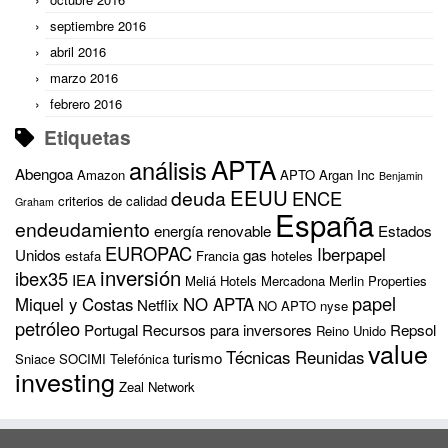
septiembre 2016
abril 2016
marzo 2016
febrero 2016
Etiquetas
APTA
análisis
Abengoa
Amazon
APTO
Argan Inc
Benjamin
EEUU
deuda
ENCE
criterios de calidad
Graham
España
endeudamiento
energía renovable
Estados
EUROPAC
Iberpapel
Unidos
gas
estafa
Francia
hoteles
inversión
ibex35
IEA
Meliá Hotels
Mercadona
Merlin Properties
papel
Miquel y Costas
NO APTA
Netflix
NO APTO
nyse
petróleo
Portugal
Recursos para inversores
Repsol
Reino Unido
value
Técnicas Reunidas
turismo
Sniace
SOCIMI
Telefónica
investing
Zeal Network