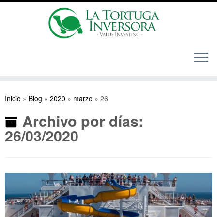
Saltar
al
Inicio
»
Blog
»
2020
»
marzo
»
26
contenido
Archivo por días:
26/03/2020