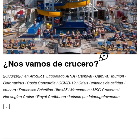
2
¿Nos vamos de crucero?
26/03/2020
en
Artículos
Etiquetado
APTA
/
Carnival
/
Carnival Triumph
/
Coronavirus
/
Costa Concordia
/
COVID-19
/
Crisis
/
criterios de calidad
/
crucero
/
Francesco Schettino
/
ibex35
/
Mercadona
/
MSC Cruceros
/
Norwegian Cruise
/
Royal Caribbean
/
turismo
por
latortugainversora
[…]