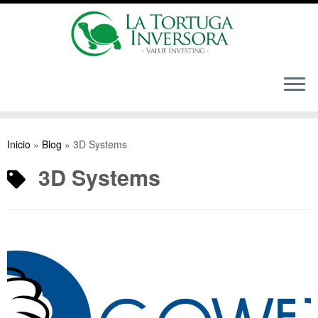
Saltar
al
Inicio
»
Blog
»
3D Systems
contenido
3D Systems