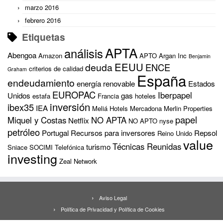
marzo 2016
febrero 2016
Etiquetas
APTA
análisis
Abengoa
Amazon
APTO
Argan Inc
Benjamin
EEUU
deuda
ENCE
criterios de calidad
Graham
España
endeudamiento
energía renovable
Estados
EUROPAC
Iberpapel
Unidos
gas
estafa
Francia
hoteles
inversión
ibex35
IEA
Meliá Hotels
Mercadona
Merlin Properties
papel
Miquel y Costas
NO APTA
Netflix
NO APTO
nyse
petróleo
Portugal
Recursos para inversores
Repsol
Reino Unido
value
Técnicas Reunidas
turismo
Sniace
SOCIMI
Telefónica
investing
Zeal Network
Aviso Legal
Política de Privacidad y Política de Cookies