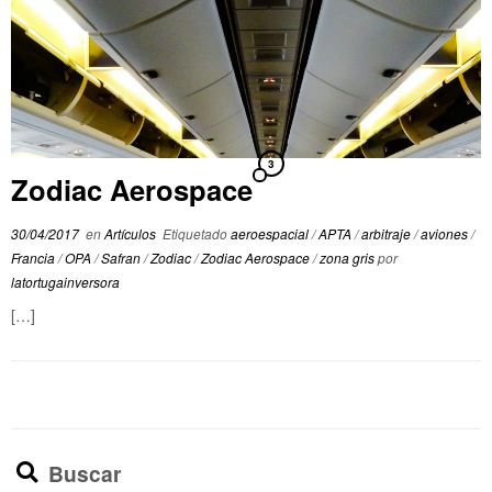
3
Zodiac Aerospace
30/04/2017
en
Artículos
Etiquetado
aeroespacial
/
APTA
/
arbitraje
/
aviones
/
Francia
/
OPA
/
Safran
/
Zodiac
/
Zodiac Aerospace
/
zona gris
por
latortugainversora
[…]
Buscar