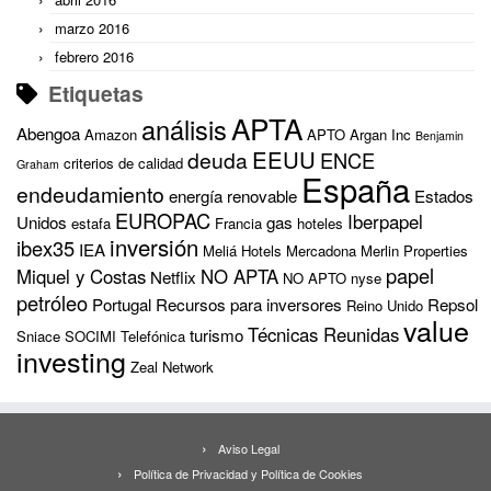
marzo 2016
febrero 2016
Etiquetas
APTA
análisis
Abengoa
Amazon
APTO
Argan Inc
Benjamin
EEUU
deuda
ENCE
criterios de calidad
Graham
España
endeudamiento
energía renovable
Estados
EUROPAC
Iberpapel
Unidos
gas
estafa
Francia
hoteles
inversión
ibex35
IEA
Meliá Hotels
Mercadona
Merlin Properties
papel
Miquel y Costas
NO APTA
Netflix
NO APTO
nyse
petróleo
Portugal
Recursos para inversores
Repsol
Reino Unido
value
Técnicas Reunidas
turismo
Sniace
SOCIMI
Telefónica
investing
Zeal Network
Aviso Legal
Política de Privacidad y Política de Cookies