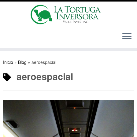
Saltar
al
Inicio
»
Blog
»
aeroespacial
contenido
aeroespacial