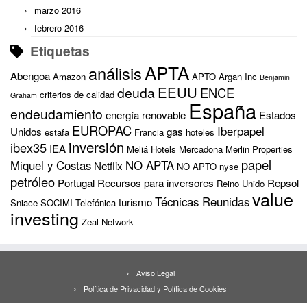
marzo 2016
febrero 2016
Etiquetas
APTA
análisis
Abengoa
Amazon
APTO
Argan Inc
Benjamin
EEUU
deuda
ENCE
criterios de calidad
Graham
España
endeudamiento
energía renovable
Estados
EUROPAC
Iberpapel
Unidos
gas
estafa
Francia
hoteles
inversión
ibex35
IEA
Meliá Hotels
Mercadona
Merlin Properties
papel
Miquel y Costas
NO APTA
Netflix
NO APTO
nyse
petróleo
Portugal
Recursos para inversores
Repsol
Reino Unido
value
Técnicas Reunidas
turismo
Sniace
SOCIMI
Telefónica
investing
Zeal Network
Aviso Legal
Política de Privacidad y Política de Cookies