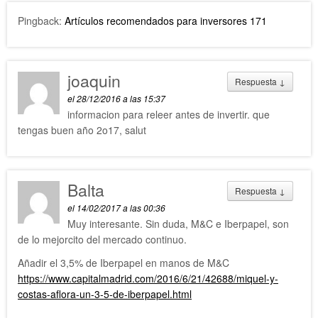
Pingback:
Artículos recomendados para inversores 171
joaquin
Respuesta
↓
el 28/12/2016 a las 15:37
informacion para releer antes de invertir. que
tengas buen año 2o17, salut
Balta
Respuesta
↓
el 14/02/2017 a las 00:36
Muy interesante. Sin duda, M&C e Iberpapel, son
de lo mejorcito del mercado continuo.
Añadir el 3,5% de Iberpapel en manos de M&C
https://www.capitalmadrid.com/2016/6/21/42688/miquel-y-
costas-aflora-un-3-5-de-iberpapel.html