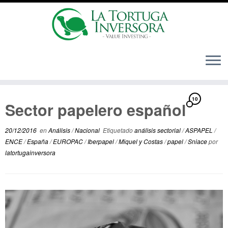
Saltar
10
al
Sector papelero español
contenido
20/12/2016
en
Análisis
/
Nacional
Etiquetado
análisis sectorial
/
ASPAPEL
/
ENCE
/
España
/
EUROPAC
/
Iberpapel
/
Miquel y Costas
/
papel
/
Sniace
por
latortugainversora