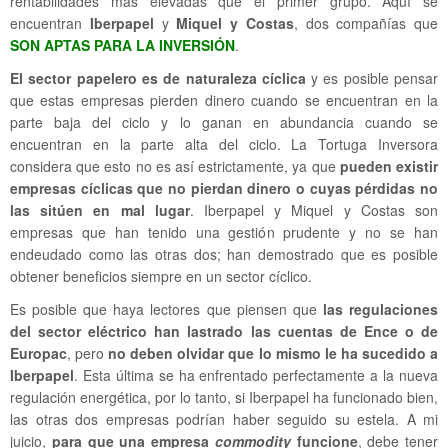
rentabilidades más elevadas que el primer grupo. Aquí se
encuentran
Iberpapel
y
Miquel y Costas
, dos compañías que
SON APTAS PARA LA INVERSIÓN
.
El sector papelero es de naturaleza cíclica
y es posible pensar
que estas empresas pierden dinero cuando se encuentran en la
parte baja del ciclo y lo ganan en abundancia cuando se
encuentran en la parte alta del ciclo. La Tortuga Inversora
considera que esto no es así estrictamente, ya que
pueden existir
empresas cíclicas que no pierdan dinero o cuyas pérdidas no
las sitúen en mal lugar
. Iberpapel y Miquel y Costas son
empresas que han tenido una gestión prudente y no se han
endeudado como las otras dos; han demostrado que es posible
obtener beneficios siempre en un sector cíclico.
Es posible que haya lectores que piensen que
las regulaciones
del sector eléctrico han lastrado las cuentas de Ence o de
Europac
, pero
no deben olvidar que lo mismo le ha sucedido a
Iberpapel
. Esta última se ha enfrentado perfectamente a la nueva
regulación energética, por lo tanto, si Iberpapel ha funcionado bien,
las otras dos empresas podrían haber seguido su estela. A mi
juicio,
para que una empresa
commodity
funcione
, debe tener