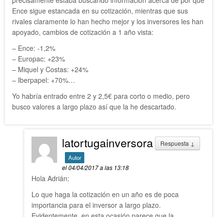
precisamente estaba buscando información acerca de por qué
Ence sigue estancada en su cotización, mientras que sus
rivales claramente lo han hecho mejor y los inversores les han
apoyado, cambios de cotización a 1 año vista:
– Ence: -1,2%
– Europac: +23%
– Miquel y Costas: +24%
– Iberpapel: +70%…
Yo habría entrado entre 2 y 2,5€ para corto o medio, pero
busco valores a largo plazo así que la he descartado.
latortugainversora
Respuesta
↓
Autor
el 04/04/2017 a las 13:18
Hola Adrián:
Lo que haga la cotización en un año es de poca
importancia para el inversor a largo plazo.
Evidentemente, en esta ocasión parece que la