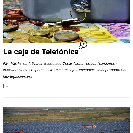
7
La caja de Telefónica
02/11/2016
en
Artículos
Etiquetado
Cesar Alierta
/
deuda
/
dividendo
/
endeudamiento
/
España
/
FCF
/
flujo de caja
/
Telefónica
/
teleoperadora
por
latortugainversora
[…]