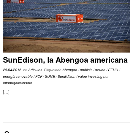
SunEdison, la Abengoa americana
25/04/2016
en
Artículos
Etiquetado
Abengoa
/
análisis
/
deuda
/
EEUU
/
energía renovable
/
FCF
/
SUNE
/
SunEdison
/
value investing
por
latortugainversora
[…]