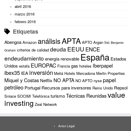
abril 2016
marzo 2016
febrero 2016
Etiquetas
APTA
análisis
Abengoa
Amazon
APTO
Argan Inc
Benjamin
EEUU
deuda
ENCE
criterios de calidad
Graham
España
endeudamiento
energía renovable
Estados
EUROPAC
Iberpapel
Unidos
gas
estafa
Francia
hoteles
inversión
ibex35
IEA
Meliá Hotels
Mercadona
Merlin Properties
papel
Miquel y Costas
NO APTA
Netflix
NO APTO
nyse
petróleo
Portugal
Recursos para inversores
Repsol
Reino Unido
value
Técnicas Reunidas
turismo
Sniace
SOCIMI
Telefónica
investing
Zeal Network
Aviso Legal