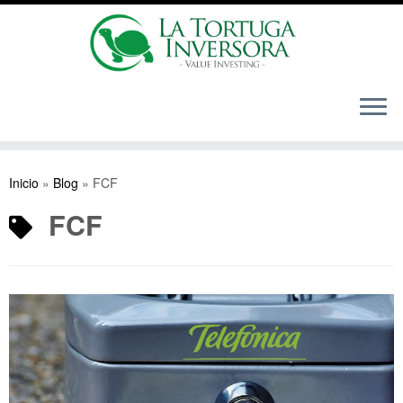
Saltar
al
Inicio
»
Blog
»
FCF
contenido
FCF