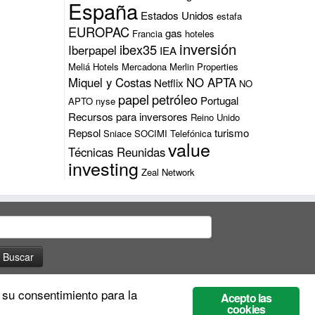
España
Estados Unidos
estafa
EUROPAC
gas
Francia
hoteles
inversión
ibex35
Iberpapel
IEA
Meliá Hotels
Mercadona
Merlin Properties
Miquel y Costas
NO APTA
Netflix
NO
papel
petróleo
Portugal
APTO
nyse
Recursos para inversores
Reino Unido
Repsol
turismo
Sniace
SOCIMI
Telefónica
value
Técnicas Reunidas
investing
Zeal Network
uscar:
 su consentimiento para la
Acepto las
cookies