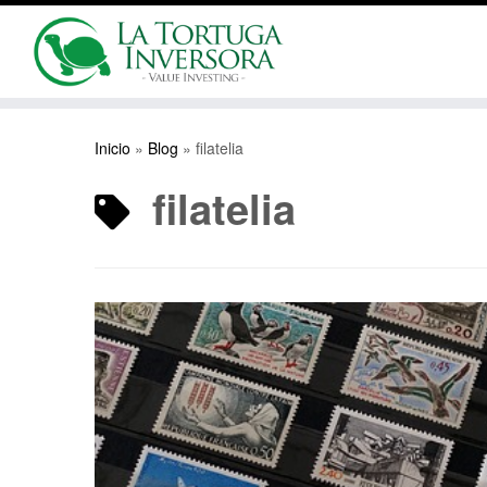
Saltar
al
Inicio
»
Blog
»
filatelia
contenido
filatelia