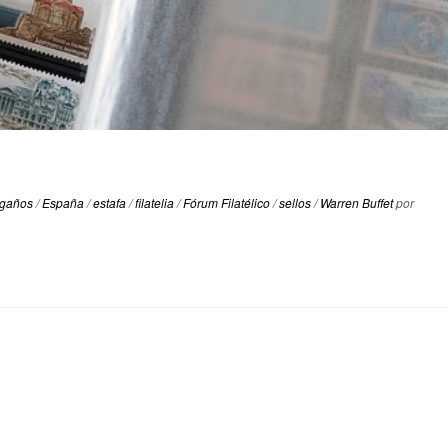
gaños
/
España
/
estafa
/
filatelia
/
Fórum Filatélico
/
sellos
/
Warren Buffet
por