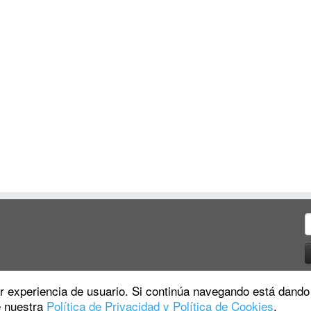
B
jor experiencia de usuario. Si continúa navegando está dando
e nuestra
Política de Privacidad y Política de Cookies
.
·
© 2026
La Tortuga Inversora
·
Funciona con
·
Diseñado con el
Tema Customizr
·