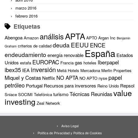
marzo 2016
febrero 2016
Etiquetas
APTA
análisis
Abengoa
Amazon
APTO
Argan Inc
Benjamin
EEUU
deuda
ENCE
criterios de calidad
Graham
España
endeudamiento
energía renovable
Estados
EUROPAC
Iberpapel
Unidos
gas
estafa
Francia
hoteles
inversión
ibex35
IEA
Meliá Hotels
Mercadona
Merlin Properties
papel
Miquel y Costas
NO APTA
Netflix
NO APTO
nyse
petróleo
Portugal
Recursos para inversores
Repsol
Reino Unido
value
Técnicas Reunidas
turismo
Sniace
SOCIMI
Telefónica
investing
Zeal Network
Aviso Legal
Política de Privacidad y Política de Cookies