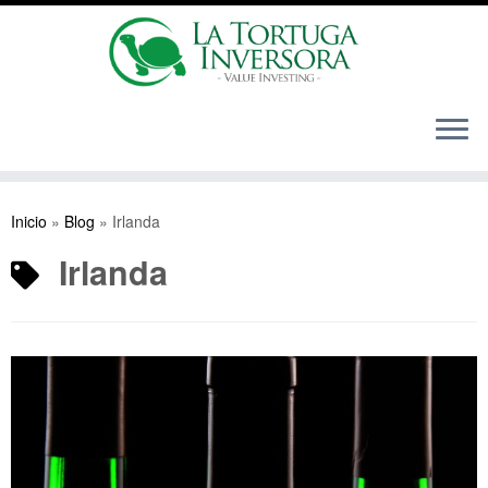
Saltar
al
Inicio
»
Blog
»
Irlanda
contenido
Irlanda