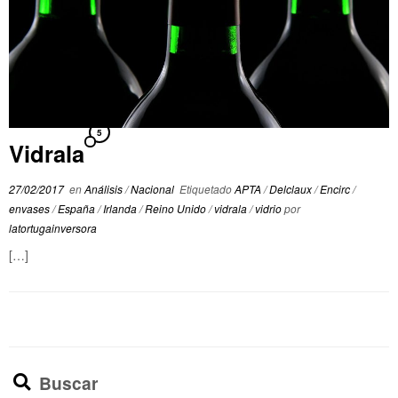
5
Vidrala
27/02/2017
en
Análisis
/
Nacional
Etiquetado
APTA
/
Delclaux
/
Encirc
/
envases
/
España
/
Irlanda
/
Reino Unido
/
vidrala
/
vidrio
por
latortugainversora
[…]
Buscar