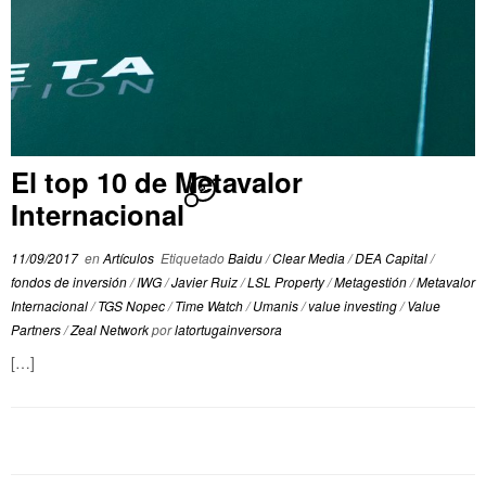
El top 10 de Metavalor
2
Internacional
11/09/2017
en
Artículos
Etiquetado
Baidu
/
Clear Media
/
DEA Capital
/
fondos de inversión
/
IWG
/
Javier Ruiz
/
LSL Property
/
Metagestión
/
Metavalor
Internacional
/
TGS Nopec
/
Time Watch
/
Umanis
/
value investing
/
Value
Partners
/
Zeal Network
por
latortugainversora
[…]