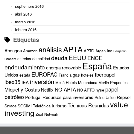
septiembre 2016
abril 2016
marzo 2016
febrero 2016
Etiquetas
APTA
análisis
Abengoa
Amazon
APTO
Argan Inc
Benjamin
EEUU
deuda
ENCE
criterios de calidad
Graham
España
endeudamiento
energía renovable
Estados
EUROPAC
Iberpapel
Unidos
gas
estafa
Francia
hoteles
inversión
ibex35
IEA
Meliá Hotels
Mercadona
Merlin Properties
papel
Miquel y Costas
NO APTA
Netflix
NO APTO
nyse
petróleo
Portugal
Recursos para inversores
Repsol
Reino Unido
value
Técnicas Reunidas
turismo
Sniace
SOCIMI
Telefónica
investing
Zeal Network