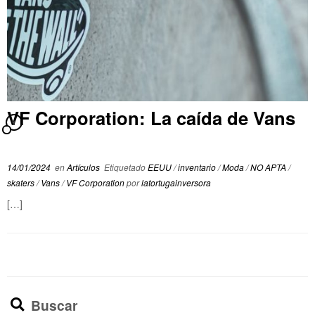
VF Corporation: La caída de Vans
1
14/01/2024
en
Artículos
Etiquetado
EEUU
/
inventario
/
Moda
/
NO APTA
/
skaters
/
Vans
/
VF Corporation
por
latortugainversora
[…]
Buscar