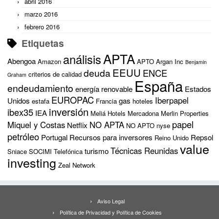
abril 2016
marzo 2016
febrero 2016
Etiquetas
APTA
análisis
Abengoa
Amazon
APTO
Argan Inc
Benjamin
EEUU
deuda
ENCE
criterios de calidad
Graham
España
endeudamiento
energía renovable
Estados
EUROPAC
Iberpapel
Unidos
gas
estafa
Francia
hoteles
inversión
ibex35
IEA
Meliá Hotels
Mercadona
Merlin Properties
papel
Miquel y Costas
NO APTA
Netflix
NO APTO
nyse
petróleo
Portugal
Recursos para inversores
Repsol
Reino Unido
value
Técnicas Reunidas
turismo
Sniace
SOCIMI
Telefónica
investing
Zeal Network
Aviso Legal
Política de Privacidad y Política de Cookies