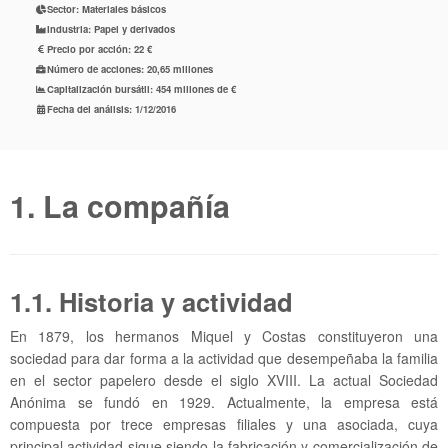
Sector
: Materiales básicos

Industria:
Papel y derivados

Precio por acción
: 22 €

Número de acciones: 20,65
millones

Capitalización bursátil: 454
millones de €

Fecha del análisis:
1/12/2016

1. La compañía
1.1. Historia y actividad
En 1879, los hermanos Miquel y Costas constituyeron una
sociedad para dar forma a la actividad que desempeñaba la familia
en el sector papelero desde el siglo XVIII. La actual Sociedad
Anónima se fundó en 1929. Actualmente, la empresa está
compuesta por trece empresas filiales y una asociada, cuya
principal actividad sigue siendo la fabricación y comercialización de