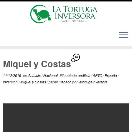
Saltar
10
al
Miquel y Costas
contenido
11/12/2016
en
Análisis
/
Nacional
Etiquetado
análisis
/
APTO
/
España
/
inversión
/
Miquel y Costas
/
papel
/
tabaco
por
latortugainversora