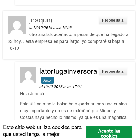
joaquin
Respuesta
↓
el 12/12/2016 a las 16:59
otro analisis acertado. a pesar de que ha llegado a
23 hoy, , esta empresa es para largo. yo compraré si baja a
18-19
latortugainversora
Respuesta
↓
Autor
el 12/12/2016 a las 17:21
Hola Joaquin.
Este último mes la bolsa ha experimentado una subida
muy importante y no es de extrañar que Miquel y
Costas haya hecho lo mismo, ya que es una magnifica
empresa. Es una empresa, que como bien dices, debe
Este sitio web utiliza cookies para
Acepto las
ser para invertir a largo plazo.
que usted tenga la mejor
cookies