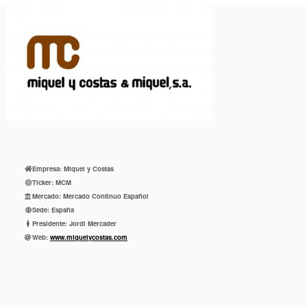
Empresa:
Miquel y Costas

Ticker:
MCM

Mercado:
Mercado Continuo Español

Sede:
España

Presidente:
Jordi Mercader

Web:
www.miquelycostas.com
