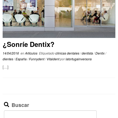
¿Sonríe Dentix?
14/04/2016
en
Artículos
Etiquetado
clínicas dentales
/
dentista
/
Dentix
/
dientes
/
España
/
Funnydent
/
Vitaldent
por
latortugainversora
[…]
Buscar
Buscar: