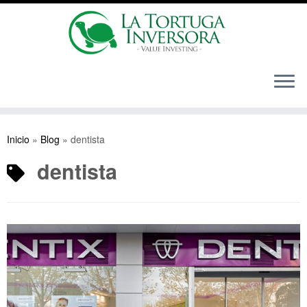
Saltar
al
Inicio
»
Blog
»
dentista
contenido
dentista