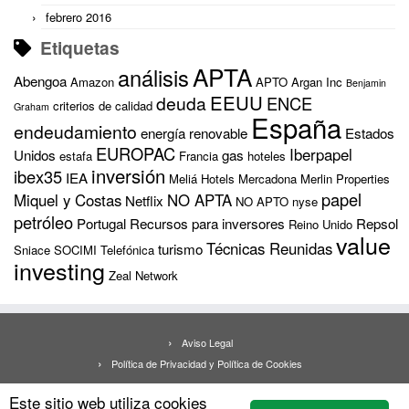
febrero 2016
Etiquetas
APTA
análisis
Abengoa
Amazon
APTO
Argan Inc
Benjamin
EEUU
deuda
ENCE
criterios de calidad
Graham
España
endeudamiento
energía renovable
Estados
EUROPAC
Iberpapel
Unidos
gas
estafa
Francia
hoteles
inversión
ibex35
IEA
Meliá Hotels
Mercadona
Merlin Properties
papel
Miquel y Costas
NO APTA
Netflix
NO APTO
nyse
petróleo
Portugal
Recursos para inversores
Repsol
Reino Unido
value
Técnicas Reunidas
turismo
Sniace
SOCIMI
Telefónica
investing
Zeal Network
Aviso Legal
Política de Privacidad y Política de Cookies
Buscar:
Este sitio web utiliza cookies