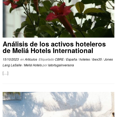
Análisis de los activos hoteleros
de Meliá Hotels International
15/10/2023
en
Artículos
Etiquetado
CBRE
/
España
/
hoteles
/
ibex35
/
Jones
Lang LaSalle
/
Meliá Hotels
por
latortugainversora
[…]