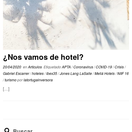
¿Nos vamos de hotel?
20/04/2020
en
Artículos
Etiquetado
APTA
/
Coronavirus
/
COVID-19
/
Crisis
/
Gabriel Escarrer
/
hoteles
/
ibex35
/
Jones Lang LaSalle
/
Meliá Hotels
/
NIIF 16
/
turismo
por
latortugainversora
[…]
Buscar