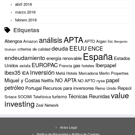
abril 2016
marzo 2016
febrero 2016
Etiquetas
APTA
análisis
Abengoa
Amazon
APTO
Argan Inc
Benjamin
EEUU
deuda
ENCE
criterios de calidad
Graham
España
endeudamiento
energía renovable
Estados
EUROPAC
Iberpapel
Unidos
gas
estafa
Francia
hoteles
inversión
ibex35
IEA
Meliá Hotels
Mercadona
Merlin Properties
papel
Miquel y Costas
NO APTA
Netflix
NO APTO
nyse
petróleo
Portugal
Recursos para inversores
Repsol
Reino Unido
value
Técnicas Reunidas
turismo
Sniace
SOCIMI
Telefónica
investing
Zeal Network
Aviso Legal
Política de Privacidad y Política de Cookies