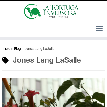
Saltar
al
Inicio
»
Blog
»
Jones Lang LaSalle
contenido
Jones Lang LaSalle