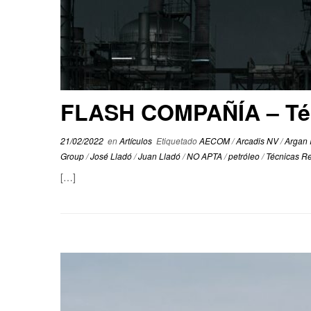
FLASH COMPAÑÍA – Té
21/02/2022
en
Artículos
Etiquetado
AECOM
/
Arcadis NV
/
Argan 
Group
/
José Lladó
/
Juan Lladó
/
NO APTA
/
petróleo
/
Técnicas R
[…]