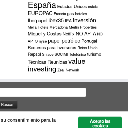
España
Estados Unidos
estafa
EUROPAC
gas
Francia
hoteles
inversión
ibex35
Iberpapel
IEA
Meliá Hotels
Mercadona
Merlin Properties
Miquel y Costas
NO APTA
Netflix
NO
papel
petróleo
Portugal
APTO
nyse
Recursos para inversores
Reino Unido
Repsol
turismo
Sniace
SOCIMI
Telefónica
value
Técnicas Reunidas
investing
Zeal Network
uscar:
 su consentimiento para la
Acepto las
cookies