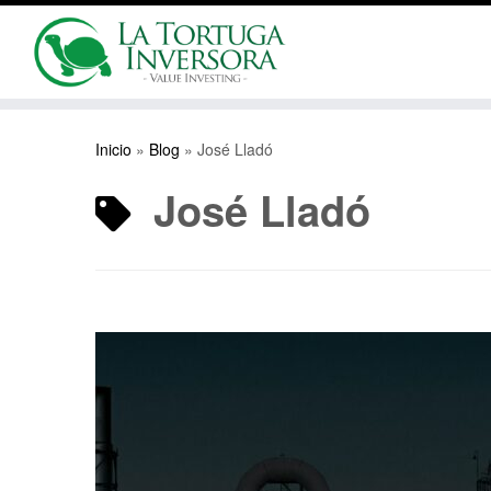
Saltar
al
Inicio
»
Blog
»
José Lladó
contenido
José Lladó