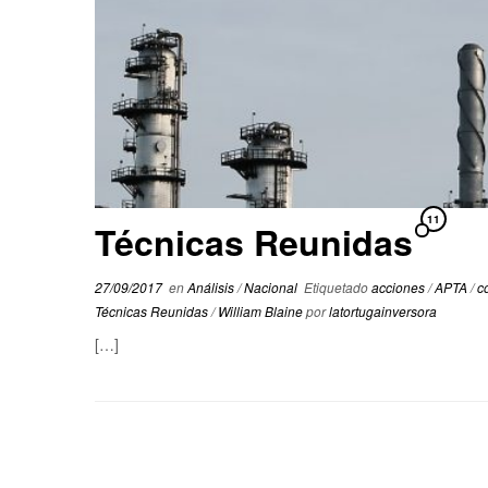
11
Técnicas Reunidas
27/09/2017
en
Análisis
/
Nacional
Etiquetado
acciones
/
APTA
/
c
Técnicas Reunidas
/
William Blaine
por
latortugainversora
[…]