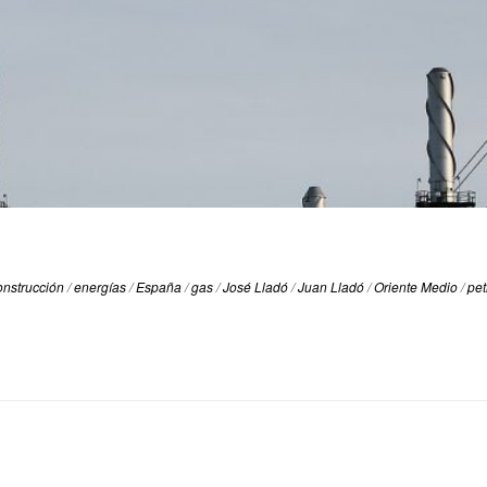
onstrucción
/
energías
/
España
/
gas
/
José Lladó
/
Juan Lladó
/
Oriente Medio
/
pet