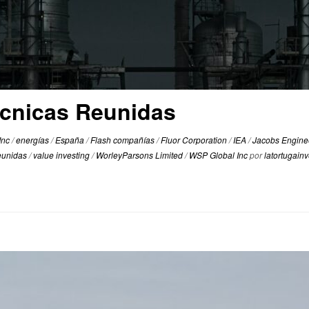
cnicas Reunidas
Inc
/
energías
/
España
/
Flash compañías
/
Fluor Corporation
/
IEA
/
Jacobs Engine
eunidas
/
value investing
/
WorleyParsons Limited
/
WSP Global Inc
por
latortugain