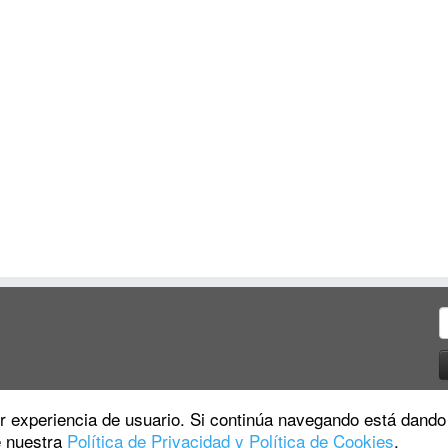
B
jor experiencia de usuario. Si continúa navegando está dando
e nuestra
Política de Privacidad y Política de Cookies
.
·
© 2026
La Tortuga Inversora
·
Funciona con
·
Diseñado con el
Tema Customizr
·