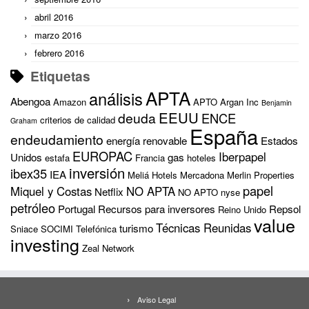
abril 2016
marzo 2016
febrero 2016
Etiquetas
APTA
análisis
Abengoa
Amazon
APTO
Argan Inc
Benjamin
EEUU
deuda
ENCE
criterios de calidad
Graham
España
endeudamiento
energía renovable
Estados
EUROPAC
Iberpapel
Unidos
gas
estafa
Francia
hoteles
inversión
ibex35
IEA
Meliá Hotels
Mercadona
Merlin Properties
papel
Miquel y Costas
NO APTA
Netflix
NO APTO
nyse
petróleo
Portugal
Recursos para inversores
Repsol
Reino Unido
value
Técnicas Reunidas
turismo
Sniace
SOCIMI
Telefónica
investing
Zeal Network
Aviso Legal