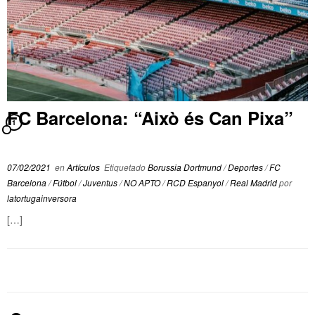
FC Barcelona: “Això és Can Pixa”
1
07/02/2021
en
Artículos
Etiquetado
Borussia Dortmund
/
Deportes
/
FC
Barcelona
/
Fútbol
/
Juventus
/
NO APTO
/
RCD Espanyol
/
Real Madrid
por
latortugainversora
[…]