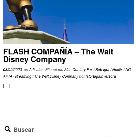
FLASH COMPAÑÍA – The Walt
Disney Company
03/09/2023
en
Artículos
Etiquetado
20th Century Fox
/
Bob Iger
/
Netflix
/
NO
APTA
/
streaming
/
The Walt Disney Company
por
latortugainversora
[…]
Buscar