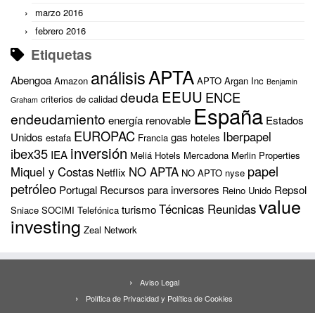
marzo 2016
febrero 2016
Etiquetas
APTA
análisis
Abengoa
Amazon
APTO
Argan Inc
Benjamin
EEUU
deuda
ENCE
criterios de calidad
Graham
España
endeudamiento
energía renovable
Estados
EUROPAC
Iberpapel
Unidos
gas
estafa
Francia
hoteles
inversión
ibex35
IEA
Meliá Hotels
Mercadona
Merlin Properties
papel
Miquel y Costas
NO APTA
Netflix
NO APTO
nyse
petróleo
Portugal
Recursos para inversores
Repsol
Reino Unido
value
Técnicas Reunidas
turismo
Sniace
SOCIMI
Telefónica
investing
Zeal Network
Aviso Legal
Política de Privacidad y Política de Cookies