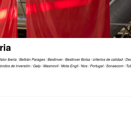
ria
alor Iberia
/
Beltrán Parages
/
Bestinver
/
Bestinver Bolsa
/
criterios de calidad
/
De
fondos de inversión
/
Galp
/
Masmovil
/
Mota-Engil
/
Nos
/
Portugal
/
Sonaecom
/
Tu