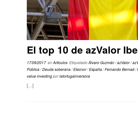
El top 10 de azValor Ibe
17/09/2017
en
Artículos
Etiquetado
Álvaro Guzmán
/
azValor
/
azV
Pública
/
Deuda soberana
/
Elecnor
/
España
/
Fernando Bernad
/
value investing
por
latortugainversora
[…]