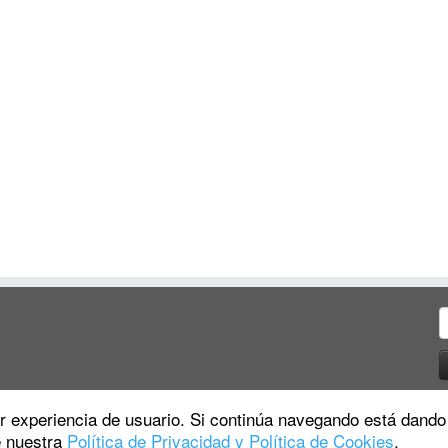
B
jor experiencia de usuario. Si continúa navegando está dando
e nuestra
Política de Privacidad y Política de Cookies
.
·
© 2026
La Tortuga Inversora
·
Funciona con
·
Diseñado con el
Tema Customizr
·