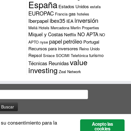
España
Estados Unidos
estafa
EUROPAC
gas
Francia
hoteles
inversión
ibex35
Iberpapel
IEA
Meliá Hotels
Mercadona
Merlin Properties
Miquel y Costas
NO APTA
Netflix
NO
papel
petróleo
Portugal
APTO
nyse
Recursos para inversores
Reino Unido
Repsol
turismo
Sniace
SOCIMI
Telefónica
value
Técnicas Reunidas
investing
Zeal Network
uscar:
 su consentimiento para la
Acepto las
cookies