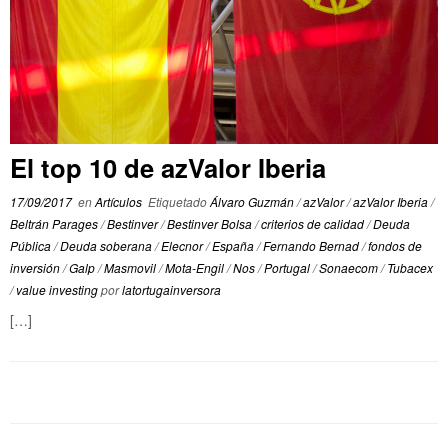
El top 10 de azValor Iberia
17/09/2017
en
Artículos
Etiquetado
Álvaro Guzmán
/
azValor
/
azValor Iberia
/
Beltrán Parages
/
Bestinver
/
Bestinver Bolsa
/
criterios de calidad
/
Deuda
Pública
/
Deuda soberana
/
Elecnor
/
España
/
Fernando Bernad
/
fondos de
inversión
/
Galp
/
Masmovil
/
Mota-Engil
/
Nos
/
Portugal
/
Sonaecom
/
Tubacex
/
value investing
por
latortugainversora
[…]