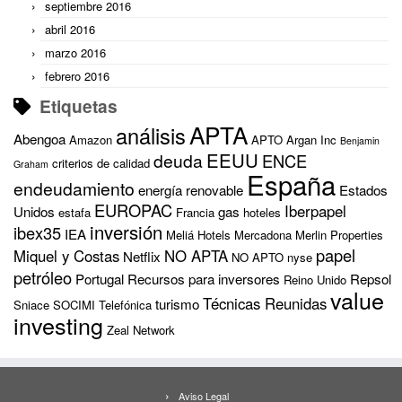
septiembre 2016
abril 2016
marzo 2016
febrero 2016
Etiquetas
APTA
análisis
Abengoa
Amazon
APTO
Argan Inc
Benjamin
EEUU
deuda
ENCE
criterios de calidad
Graham
España
endeudamiento
energía renovable
Estados
EUROPAC
Iberpapel
Unidos
gas
estafa
Francia
hoteles
inversión
ibex35
IEA
Meliá Hotels
Mercadona
Merlin Properties
papel
Miquel y Costas
NO APTA
Netflix
NO APTO
nyse
petróleo
Portugal
Recursos para inversores
Repsol
Reino Unido
value
Técnicas Reunidas
turismo
Sniace
SOCIMI
Telefónica
investing
Zeal Network
Aviso Legal